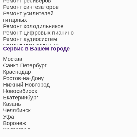
Ремонт ресиверов
Ремонт синтезаторов
Ремонт усилителей
гитарных
Ремонт холодильников
Ремонт цифровых пианино
Ремонт аудиосистем
Ремонт музыкальных
Сервис в Вашем городе
центров
Ремонт домашних
Москва
кинотеатров
Санкт-Петербург
Ремонт микрофонов
Краснодар
Ремонт акустических
Ростов-на-Дону
систем
Нижний Новгород
Новосибирск
Екатеринбург
Казань
Челябинск
Уфа
Воронеж
Волгоград
Барнаул