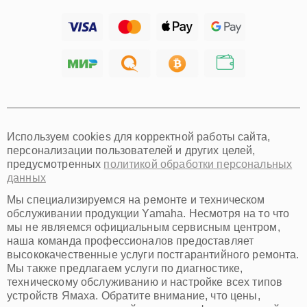
Ижевск
Тольятти
Ярославль
Саратов
Хабаровск
Томск
Тюмень
Иркутск
Самара
Используем cookies для корректной работы сайта,
Омск
персонализации пользователей и других целей,
Красноярск
предусмотренных
политикой обработки персональных
Пермь
данных
Ульяновск
Киров
Мы специализируемся на ремонте и техническом
Архангельск
обслуживании продукции Yamaha. Несмотря на то что
Астрахань
мы не являемся официальным сервисным центром,
наша команда профессионалов предоставляет
Белгород
высококачественные услуги постгарантийного ремонта.
Благовещенск
Мы также предлагаем услуги по диагностике,
Брянск
техническому обслуживанию и настройке всех типов
Владивосток
устройств Ямаха. Обратите внимание, что цены,
Владикавказ