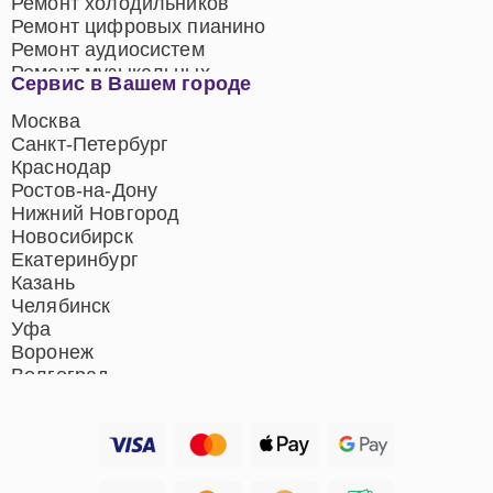
Ремонт холодильников
Ремонт цифровых пианино
Ремонт аудиосистем
Ремонт музыкальных
Сервис в Вашем городе
центров
Ремонт домашних
Москва
кинотеатров
Санкт-Петербург
Ремонт микрофонов
Краснодар
Ремонт акустических
Ростов-на-Дону
систем
Нижний Новгород
Новосибирск
Екатеринбург
Казань
Челябинск
Уфа
Воронеж
Волгоград
Барнаул
Ижевск
Тольятти
Ярославль
Саратов