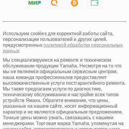
Хабаровск
Томск
Тюмень
Иркутск
Самара
Используем cookies для корректной работы сайта,
Омск
персонализации пользователей и других целей,
Красноярск
предусмотренных
политикой обработки персональных
Пермь
данных
Ульяновск
Киров
Мы специализируемся на ремонте и техническом
Архангельск
обслуживании продукции Yamaha. Несмотря на то что
Астрахань
мы не являемся официальным сервисным центром,
наша команда профессионалов предоставляет
Белгород
высококачественные услуги постгарантийного ремонта.
Благовещенск
Мы также предлагаем услуги по диагностике,
Брянск
техническому обслуживанию и настройке всех типов
Владивосток
устройств Ямаха. Обратите внимание, что цены,
Владикавказ
указанные на нашем сайте, носят информационный
Владимир
характер и не являются официальным предложением.
Волжский
Точные цены можно узнать, связавшись с нашими
Вологда
менеджерами. Торговая марка Yamaha, упомянутая на
Грозный