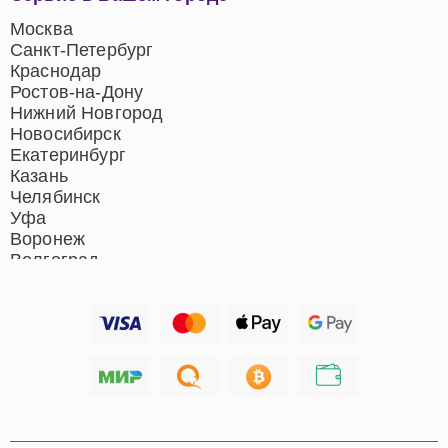
центров
Ремонт домашних
Москва
кинотеатров
Санкт-Петербург
Ремонт микрофонов
Краснодар
Ремонт акустических
Ростов-на-Дону
систем
Нижний Новгород
Новосибирск
Екатеринбург
Казань
Челябинск
Уфа
Воронеж
Волгоград
Барнаул
Ижевск
Тольятти
Ярославль
Саратов
Хабаровск
Томск
Тюмень