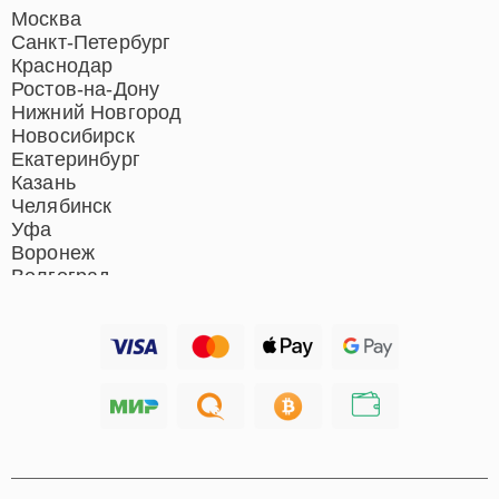
Ремонт домашних
Москва
кинотеатров
Санкт-Петербург
Ремонт микрофонов
Краснодар
Ремонт акустических
Ростов-на-Дону
систем
Нижний Новгород
Новосибирск
Екатеринбург
Казань
Челябинск
Уфа
Воронеж
Волгоград
Барнаул
Ижевск
Тольятти
Ярославль
Саратов
Хабаровск
Томск
Тюмень
Иркутск