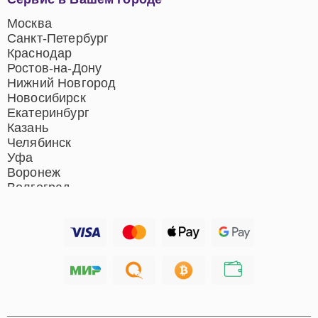
центров
Ремонт домашних
Москва
кинотеатров
Санкт-Петербург
Ремонт микрофонов
Краснодар
Ремонт акустических
Ростов-на-Дону
систем
Нижний Новгород
Новосибирск
Екатеринбург
Казань
Челябинск
Уфа
Воронеж
Волгоград
Барнаул
Ижевск
Тольятти
Ярославль
Саратов
Хабаровск
Томск
Тюмень