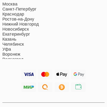
Ремонт домашних
Москва
кинотеатров
Санкт-Петербург
Ремонт микрофонов
Краснодар
Ремонт акустических
Ростов-на-Дону
систем
Нижний Новгород
Новосибирск
Екатеринбург
Казань
Челябинск
Уфа
Воронеж
Волгоград
Барнаул
Ижевск
Тольятти
Ярославль
Саратов
Хабаровск
Томск
Тюмень
Иркутск