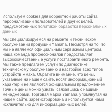
Тюмень
Иркутск
Самара
Используем cookies для корректной работы сайта,
Омск
персонализации пользователей и других целей,
Красноярск
предусмотренных
политикой обработки персональных
Пермь
данных
Ульяновск
Киров
Мы специализируемся на ремонте и техническом
Архангельск
обслуживании продукции Yamaha. Несмотря на то что
Астрахань
мы не являемся официальным сервисным центром,
наша команда профессионалов предоставляет
Белгород
высококачественные услуги постгарантийного ремонта.
Благовещенск
Мы также предлагаем услуги по диагностике,
Брянск
техническому обслуживанию и настройке всех типов
Владивосток
устройств Ямаха. Обратите внимание, что цены,
Владикавказ
указанные на нашем сайте, носят информационный
Владимир
характер и не являются официальным предложением.
Волжский
Точные цены можно узнать, связавшись с нашими
Вологда
менеджерами. Торговая марка Yamaha, упомянутая на
Грозный
нашем сайте, зарегистрирована и используется нами
Иваново
исключительно для информационных целей.
Йошкар-Ола