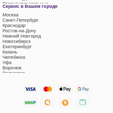
Ремонт музыкальных
Сервис в Вашем городе
центров
Ремонт домашних
Москва
кинотеатров
Санкт-Петербург
Ремонт микрофонов
Краснодар
Ремонт акустических
Ростов-на-Дону
систем
Нижний Новгород
Новосибирск
Екатеринбург
Казань
Челябинск
Уфа
Воронеж
Волгоград
Барнаул
Ижевск
Тольятти
Ярославль
Саратов
Хабаровск
Томск