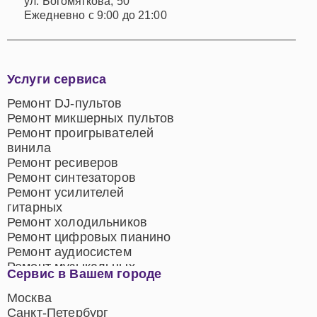
ул. Богомягкова, 50
Ежедневно с 9:00 до 21:00
Услуги сервиса
Ремонт DJ-пультов
Ремонт микшерных пультов
Ремонт проигрывателей
винила
Ремонт ресиверов
Ремонт синтезаторов
Ремонт усилителей
гитарных
Ремонт холодильников
Ремонт цифровых пианино
Ремонт аудиосистем
Ремонт музыкальных
Сервис в Вашем городе
центров
Ремонт домашних
Москва
кинотеатров
Санкт-Петербург