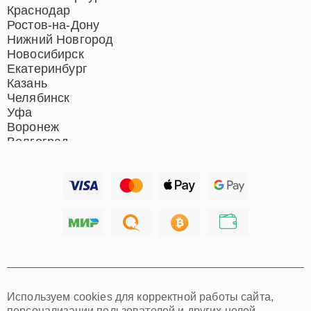
Ремонт микрофонов
Краснодар
Ремонт акустических
Ростов-на-Дону
систем
Нижний Новгород
Новосибирск
Екатеринбург
Казань
Челябинск
Уфа
Воронеж
Волгоград
Барнаул
Ижевск
Тольятти
Ярославль
Саратов
Хабаровск
Томск
Тюмень
Иркутск
Самара
Используем cookies для корректной работы сайта,
Омск
персонализации пользователей и других целей,