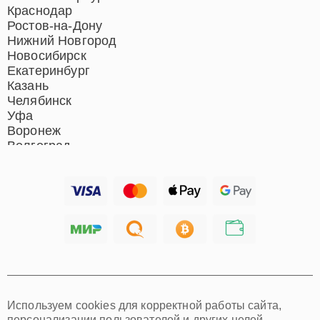
Ремонт микрофонов
Краснодар
Ремонт акустических
Ростов-на-Дону
систем
Нижний Новгород
Новосибирск
Екатеринбург
Казань
Челябинск
Уфа
Воронеж
Волгоград
Барнаул
Ижевск
Тольятти
Ярославль
Саратов
Хабаровск
Томск
Тюмень
Иркутск
Самара
Используем cookies для корректной работы сайта,
Омск
персонализации пользователей и других целей,