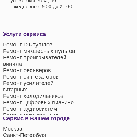
ул. Богомягкова, 50
Ежедневно с 9:00 до 21:00
Услуги сервиса
Ремонт DJ-пультов
Ремонт микшерных пультов
Ремонт проигрывателей
винила
Ремонт ресиверов
Ремонт синтезаторов
Ремонт усилителей
гитарных
Ремонт холодильников
Ремонт цифровых пианино
Ремонт аудиосистем
Ремонт музыкальных
Сервис в Вашем городе
центров
Ремонт домашних
Москва
кинотеатров
Санкт-Петербург