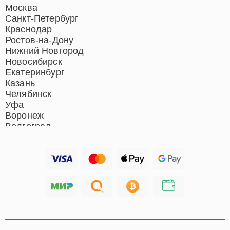
Ремонт домашних
Москва
кинотеатров
Санкт-Петербург
Ремонт микрофонов
Краснодар
Ремонт акустических
Ростов-на-Дону
систем
Нижний Новгород
Новосибирск
Екатеринбург
Казань
Челябинск
Уфа
Воронеж
Волгоград
Барнаул
Ижевск
Тольятти
Ярославль
Саратов
Хабаровск
Томск
Тюмень
Иркутск