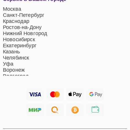
центров
Ремонт домашних
Москва
кинотеатров
Санкт-Петербург
Ремонт микрофонов
Краснодар
Ремонт акустических
Ростов-на-Дону
систем
Нижний Новгород
Новосибирск
Екатеринбург
Казань
Челябинск
Уфа
Воронеж
Волгоград
Барнаул
Ижевск
Тольятти
Ярославль
Саратов
Хабаровск
Томск
Тюмень