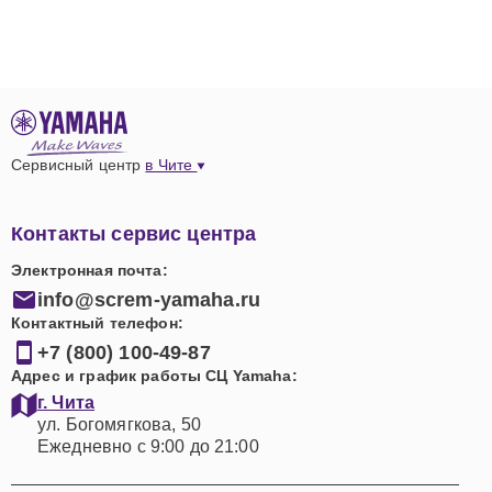
Связаться с сервисным центром для ремонта
проигрывателей винила в Чите можно через удобную
контактную форму на нашем веб-сайте или
непосредственно позвонив по телефону +7 (800) 100-
49-87. Наш адрес: ул. Богомягкова, 50. Мы готовы
Сервисный центр
в Чите
ответить на любые вопросы и организовать прием
аппаратуры в удобное для клиента время.
Контакты сервис центра
Гарантируем внимательное отношение к каждому
Электронная почта:
запросу и стремление обеспечить максимально
info@screm-yamaha.ru
комфортный и прозрачный процесс ремонта для
Контактный телефон:
жителей Читы. Доверьте свой виниловый
+7 (800) 100-49-87
проигрыватель Ямаха профессионалам, и
Адрес и график работы СЦ Yamaha:
наслаждайтесь любимой музыкой без перерыва!
г. Чита
ул. Богомягкова, 50
Ежедневно с 9:00 до 21:00