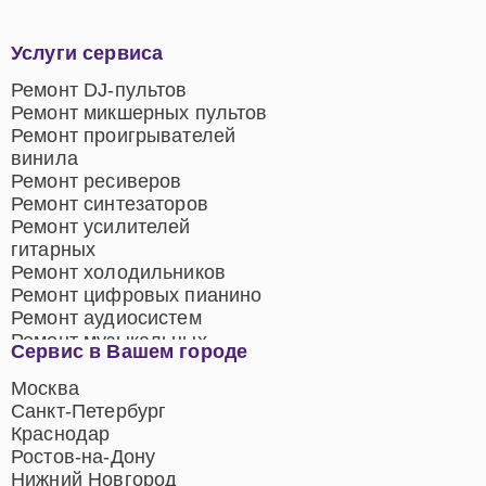
Услуги сервиса
Ремонт DJ-пультов
Ремонт микшерных пультов
Ремонт проигрывателей
винила
Ремонт ресиверов
Ремонт синтезаторов
Ремонт усилителей
гитарных
Ремонт холодильников
Ремонт цифровых пианино
Ремонт аудиосистем
Ремонт музыкальных
Сервис в Вашем городе
центров
Ремонт домашних
Москва
кинотеатров
Санкт-Петербург
Ремонт микрофонов
Краснодар
Ремонт акустических
Ростов-на-Дону
систем
Нижний Новгород