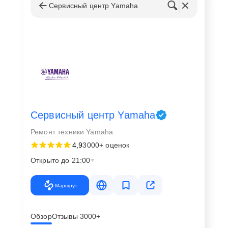
Сервисный центр Yamaha
Каждое устройство требует аккуратного и
индивидуального подхода. Ремонт проигрывателей
винила – это процесс, который включает в себя не
только замену изношенных деталей, но и точную
настройку всех компонентов. В Чите сервисный центр
предоставляет полный спектр услуг, направленный на
восстановление идеальной работы вашего
проигрывателя.
Сервисный центр Yamaha
Диагностика, чистка, регулировка, замена иглы или
Ремонт техники Yamaha
ремня – все это входит в список работ, которые
4,9
3000+ оценок
выполняются мастерами с особой тщательностью.
Открыто до 21:00
Независимо от модели проигрывателя Ямаха, клиент
получит качественную и надежную помощь.
Маршрут
Сервисный центр: преимущества и
Обзор
Отзывы 3000+
услуги