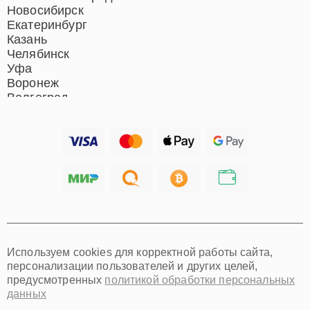
Новосибирск
Екатеринбург
Казань
Челябинск
Уфа
Воронеж
Волгоград
Барнаул
Ижевск
Тольятти
Ярославль
Саратов
Хабаровск
Томск
Тюмень
Иркутск
Самара
Используем cookies для корректной работы сайта,
Омск
персонализации пользователей и других целей,
Красноярск
предусмотренных
политикой обработки персональных
Пермь
данных
Ульяновск