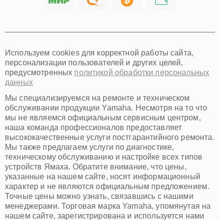
Хабаровск
Томск
Тюмень
Иркутск
Самара
Используем cookies для корректной работы сайта,
Омск
персонализации пользователей и других целей,
Красноярск
предусмотренных
политикой обработки персональных
Пермь
данных
Ульяновск
Киров
Мы специализируемся на ремонте и техническом
Архангельск
обслуживании продукции Yamaha. Несмотря на то что
Астрахань
мы не являемся официальным сервисным центром,
наша команда профессионалов предоставляет
Белгород
высококачественные услуги постгарантийного ремонта.
Благовещенск
Мы также предлагаем услуги по диагностике,
Брянск
техническому обслуживанию и настройке всех типов
Владивосток
устройств Ямаха. Обратите внимание, что цены,
Владикавказ
указанные на нашем сайте, носят информационный
Владимир
характер и не являются официальным предложением.
Волжский
Точные цены можно узнать, связавшись с нашими
Вологда
менеджерами. Торговая марка Yamaha, упомянутая на
Грозный
нашем сайте, зарегистрирована и используется нами