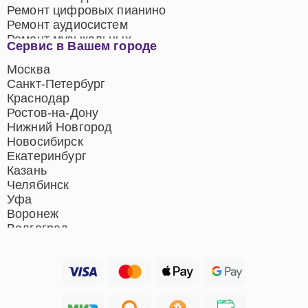
Ремонт цифровых пианино
Ремонт аудиосистем
Ремонт музыкальных
Сервис в Вашем городе
центров
Ремонт домашних
Москва
кинотеатров
Санкт-Петербург
Ремонт микрофонов
Краснодар
Ремонт акустических
Ростов-на-Дону
систем
Нижний Новгород
Новосибирск
Екатеринбург
Казань
Челябинск
Уфа
Воронеж
Волгоград
Барнаул
Ижевск
Тольятти
Ярославль
Саратов