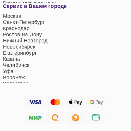
Ремонт музыкальных
Сервис в Вашем городе
центров
Ремонт домашних
Москва
кинотеатров
Санкт-Петербург
Ремонт микрофонов
Краснодар
Ремонт акустических
Ростов-на-Дону
систем
Нижний Новгород
Новосибирск
Екатеринбург
Казань
Челябинск
Уфа
Воронеж
Волгоград
Барнаул
Ижевск
Тольятти
Ярославль
Саратов
Хабаровск
Томск