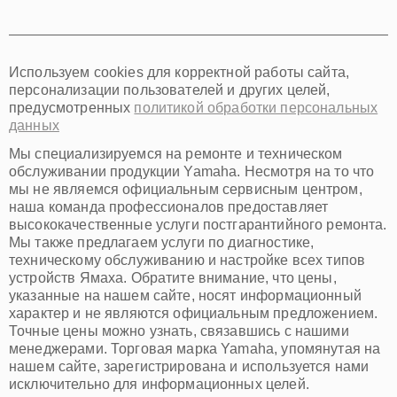
Томск
Тюмень
Иркутск
Самара
Используем cookies для корректной работы сайта,
Омск
персонализации пользователей и других целей,
Красноярск
предусмотренных
политикой обработки персональных
Пермь
данных
Ульяновск
Киров
Мы специализируемся на ремонте и техническом
Архангельск
обслуживании продукции Yamaha. Несмотря на то что
Астрахань
мы не являемся официальным сервисным центром,
наша команда профессионалов предоставляет
Белгород
высококачественные услуги постгарантийного ремонта.
Благовещенск
Мы также предлагаем услуги по диагностике,
Брянск
техническому обслуживанию и настройке всех типов
Владивосток
устройств Ямаха. Обратите внимание, что цены,
Владикавказ
указанные на нашем сайте, носят информационный
Владимир
характер и не являются официальным предложением.
Волжский
Точные цены можно узнать, связавшись с нашими
Вологда
менеджерами. Торговая марка Yamaha, упомянутая на
Грозный
нашем сайте, зарегистрирована и используется нами
Иваново
исключительно для информационных целей.
Йошкар-Ола