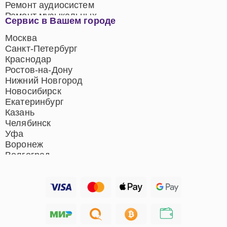
Ремонт аудиосистем
Ремонт музыкальных
Сервис в Вашем городе
центров
Ремонт домашних
Москва
кинотеатров
Санкт-Петербург
Ремонт микрофонов
Краснодар
Ремонт акустических
Ростов-на-Дону
систем
Нижний Новгород
Новосибирск
Екатеринбург
Казань
Челябинск
Уфа
Воронеж
Волгоград
Барнаул
Ижевск
Тольятти
Ярославль
Саратов
Хабаровск