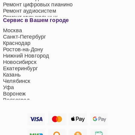
Ремонт цифровых пианино
Ремонт аудиосистем
Ремонт музыкальных
Сервис в Вашем городе
центров
Ремонт домашних
Москва
кинотеатров
Санкт-Петербург
Ремонт микрофонов
Краснодар
Ремонт акустических
Ростов-на-Дону
систем
Нижний Новгород
Новосибирск
Екатеринбург
Казань
Челябинск
Уфа
Воронеж
Волгоград
Барнаул
Ижевск
Тольятти
Ярославль
Саратов