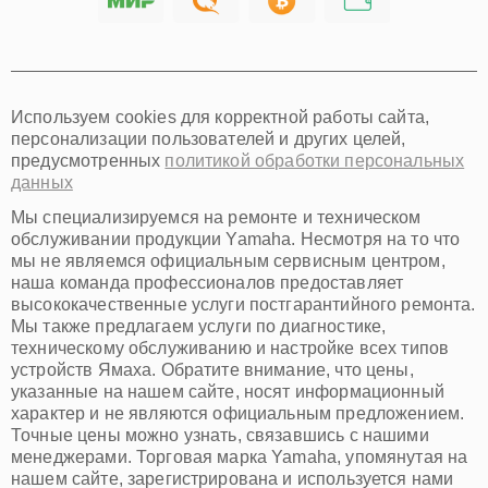
Хабаровск
Томск
Тюмень
Иркутск
Самара
Используем cookies для корректной работы сайта,
Омск
персонализации пользователей и других целей,
Красноярск
предусмотренных
политикой обработки персональных
Пермь
данных
Ульяновск
Киров
Мы специализируемся на ремонте и техническом
Архангельск
обслуживании продукции Yamaha. Несмотря на то что
Астрахань
мы не являемся официальным сервисным центром,
наша команда профессионалов предоставляет
Белгород
высококачественные услуги постгарантийного ремонта.
Благовещенск
Мы также предлагаем услуги по диагностике,
Брянск
техническому обслуживанию и настройке всех типов
Владивосток
устройств Ямаха. Обратите внимание, что цены,
Владикавказ
указанные на нашем сайте, носят информационный
Владимир
характер и не являются официальным предложением.
Волжский
Точные цены можно узнать, связавшись с нашими
Вологда
менеджерами. Торговая марка Yamaha, упомянутая на
Грозный
нашем сайте, зарегистрирована и используется нами