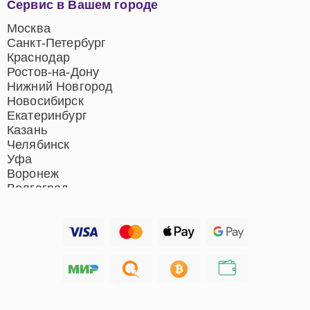
Сервис в Вашем городе
центров
Ремонт домашних
Москва
кинотеатров
Санкт-Петербург
Ремонт микрофонов
Краснодар
Ремонт акустических
Ростов-на-Дону
систем
Нижний Новгород
Новосибирск
Екатеринбург
Казань
Челябинск
Уфа
Воронеж
Волгоград
Барнаул
Ижевск
Тольятти
Ярославль
Саратов
Хабаровск
Томск
Тюмень