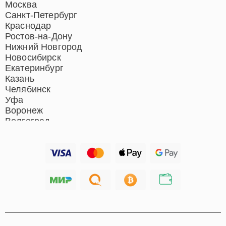
Ремонт домашних
Москва
кинотеатров
Санкт-Петербург
Ремонт микрофонов
Краснодар
Ремонт акустических
Ростов-на-Дону
систем
Нижний Новгород
Новосибирск
Екатеринбург
Казань
Челябинск
Уфа
Воронеж
Волгоград
Барнаул
Ижевск
Тольятти
Ярославль
Саратов
Хабаровск
Томск
Тюмень
Иркутск