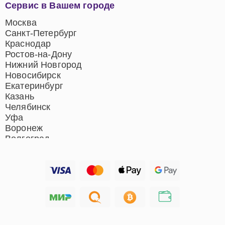
Ремонт музыкальных
Сервис в Вашем городе
центров
Ремонт домашних
Москва
кинотеатров
Санкт-Петербург
Ремонт микрофонов
Краснодар
Ремонт акустических
Ростов-на-Дону
систем
Нижний Новгород
Новосибирск
Екатеринбург
Казань
Челябинск
Уфа
Воронеж
Волгоград
Барнаул
Ижевск
Тольятти
Ярославль
Саратов
Хабаровск
Томск
Тюмень